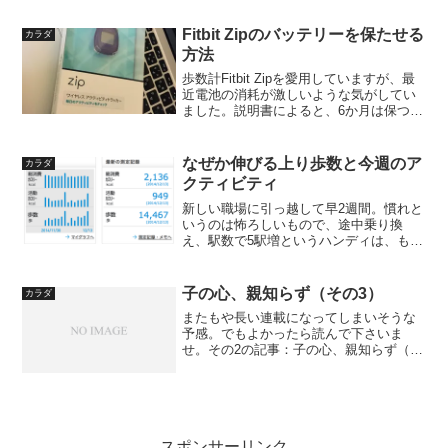
いるブログ主ですが、いかがおすごしで
しょうか？いうことで、土曜は恒例のス
Fitbit Zipのバッテリーを保たせる
カラダ
ポーツジムでのトレーニン...
方法
歩数計Fitbit Zipを愛用していますが、最
近電池の消耗が激しいような気がしてい
ました。説明書によると、6か月は保つら
しいのですが、1か月そこそこで電池交換
のアラートが出るようになってしまいま
した。一緒に使っているオムロン製の歩
なぜか伸びる上り歩数と今週のア
カラダ
数計は、...
クティビティ
新しい職場に引っ越して早2週間。慣れと
いうのは怖ろしいもので、途中乗り換
え、駅数で5駅増というハンディは、もは
やまったく気にならなくなってしまっ
た。もともと新環境への適応能力は高い
方と思っていたがこれほど節操がないと
子の心、親知らず（その3）
カラダ
は…。こんな不便なところ...
またもや長い連載になってしまいそうな
予感。でもよかったら読んで下さいま
せ。その2の記事：子の心、親知らず（そ
の2）歯を抜くとなれば麻酔。必須です
ね。麻酔なしで歯を抜かれるなんて、考
えただけでもガクブルものです。しか
も、体は拘束具で固定され、...
スポンサーリンク