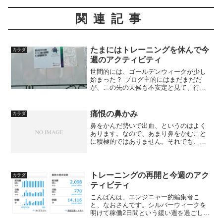
関連記事
たまにはトレーニングを休んで今
カラダ
週のアクティビティ
世間的には、ゴールデンウィークが少し
始まった？ ブログ主的にはまだまだだ
が、この先の天候も不安定と見て、行け
るときに行きたいところに行っておこう
ということで、春の神代植物園（東京都
調布市）に行ってきた。なので、トレー
痛恨の鼻かみ
カラダ
ニングは（珍しく）お休み...
鼻をかんだ勢いで出血、というのはよく
あります。なので、あまり鼻をかむこと
に積極的ではありません。それでも、い
い感じに緩んでいると、すっきりとかめ
るのでついついかんでしまうことがあり
ます。ですがそれが痛恨の一撃じゃなか
った、鼻かみになることが...
トレーニングの再開と今週のアク
カラダ
ティビティ
こんばんは、エンジニャー的編集者こ
と、なおさんです。シルバーウィークを
明けて稼働2日間という緩い週を過ごし、
ようやっと一週間フルに仕事してばてて