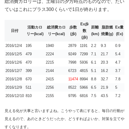
総消費カロリーは、土曜日の夕方時点のものなので、たい
ていはこれにプラス300くらいで1日が終わります。
Ex歩
活動カロ
総消費カロ
歩数
距離
脂肪燃
Ex量
日付
数
リー(kcal)
リー(kcal)
(歩)
(km)
焼量(g)
(Ex)
(歩)
2016/12/4
195
1940
2879
1191
2.2
9.3
0.9
2016/12/5
479
2224
9249
7299
7.1
21.7
5.4
2016/12/6
470
2215
7998
5936
6.1
20.3
4.7
2016/12/7
399
2144
6723
4815
5.1
16.2
3.7
2016/12/8
670
2415
11474
8994
8.8
32.7
7.8
2016/12/9
511
2256
8522
5966
6.5
21.9
5
2016/12/10
810
2155
9795
6816
7.5
43.5
7.2
見える化が大事と言いますよね。こうやって表にすると、毎日の行動が
見えるので、あのときどうだったか、どうすればよいか、対策を立てや
すくなります。