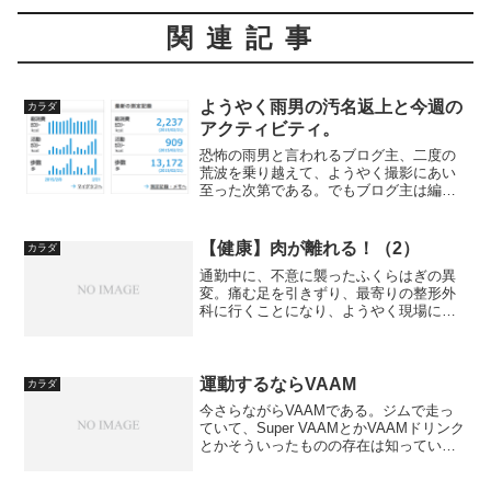
関連記事
ようやく雨男の汚名返上と今週の
カラダ
アクティビティ。
恐怖の雨男と言われるブログ主、二度の
荒波を乗り越えて、ようやく撮影にあい
至った次第である。でもブログ主は編集
者としての立場なのでメインでないの
で、あくまでも迷惑をかけただけ、とい
うような事態で申し訳ない。こんな感じ
【健康】肉が離れる！（2）
カラダ
の本が近々、出版されるとい...
通勤中に、不意に襲ったふくらはぎの異
変。痛む足を引きずり、最寄りの整形外
科に行くことになり、ようやく現場に到
着しましたが…。好評「肉が離れる！」
の第2回です。第1回は、こちら。
運動するならVAAM
カラダ
今さらながらVAAMである。ジムで走っ
ていて、Super VAAMとかVAAMドリンク
とかそういったものの存在は知っていた
が、せいぜい普通のスポーツドリンク程
度の認識をしていたのである。もともと