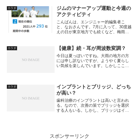
こういうのはあまり期待していないので
あった。
ジムのマナーアップ運動と今週の
カラダ
アクティビティ
こんばんは、エンジニャー的編集者こ
と、なおさんです。7月に入って、30度越
えの日が東京地方でも続くなど、梅雨明
けを前に夏も本格化してきたという感じ
ですね。こうなると、気を付けたいのが
夏バテです。通いのスポーツジムに掲示
【健康】続・耳が周波数変調？
カラダ
されていた、夏バテ危険...
今日は夏っぽいですね。大雨の地方の方
には申し訳ないですが、ようやく夏らし
い気候を楽しんでいます。しかしここの
ところ、耳の調子がおかしいのに気付き
ました。朝起きると、トンネルの中にで
も入ったかのような閉塞感と、キーンと
いう軽い耳鳴りがします。...
インプラントとブリッジ、どっち
カラダ
が高い？
歯科治療のインプラントは高いと言われ
る。なので、次善の策でブリッジを選択
する人もいる。しかし、ブリッジはイン
プラントより割安で済むのだろうか？こ
のブログで、差し歯の土台の歯が割れ
て、結局抜歯したという話を以前に投稿
した。抜歯したのは前歯なの...
スポンサーリンク