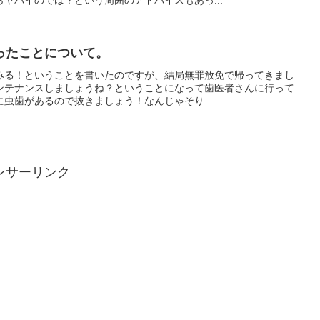
ヤバイのでは？という周囲のアドバイスもあっ...
ったことについて。
みる！ということを書いたのですが、結局無罪放免で帰ってきまし
ンテナンスしましょうね？ということになって歯医者さんに行って
虫歯があるので抜きましょう！なんじゃそり...
ンサーリンク