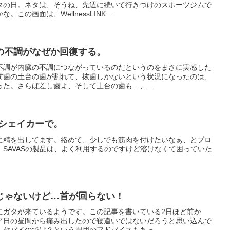
タの日。ネタは、そうね、先週に続いて行きつけのスポーツジムで
の画面は、WellnessLINK...
の不調がなぜか回復する。
不調が内臓の不調につながっているのだというのをまさに実感した
前歯の土台の歯が割れて、抜歯しかないという状況になったのは、
た。さらば差し歯よ、そして土台の歯も…、...
をシェイカーで。
に精を出してます。絡めて、少しでも筋肉を付けたいなぁ、とプロ
SAVASの製品は、よく利用するのですけど溶けなくて困っていた
じゃないけど…首が回らない！
にガタが来ているようです。この記事を書いている2日ほど前か
平日の昼間から痛み出したので寝違いではないだろうと思い込んで