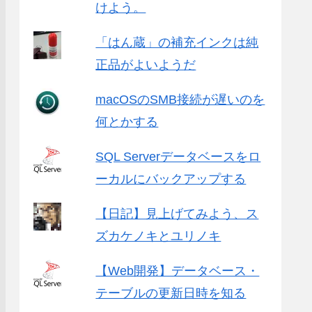
けよう。
「はん蔵」の補充インクは純
正品がよいようだ
macOSのSMB接続が遅いのを
何とかする
SQL Serverデータベースをロ
ーカルにバックアップする
【日記】見上げてみよう、ス
ズカケノキとユリノキ
【Web開発】データベース・
テーブルの更新日時を知る