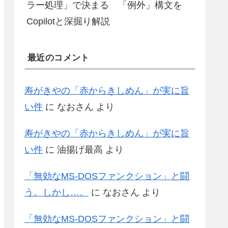
ラー処理」で決まる 「例外」構文を
Copilotと深掘り解説
最近のコメント
寿がきやの「赤からきしめん」が実に旨
い件
に
なおさん
より
寿がきやの「赤からきしめん」が実に旨
い件
に
油揚げ最高
より
「無効なMS-DOSファンクション」と闘
う。しかし…。
に
なおさん
より
「無効なMS-DOSファンクション」と闘