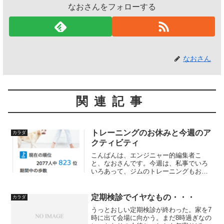
なおさんをフォローする
なおさん
関連記事
トレーニングのお休みと今週のア
カラダ
クティビティ
こんばんは、エンジニャー的編集者こ
と、なおさんです。今週は、私事でいろ
いろあって、ジムのトレーニングもお休
みです。いうことで、恒例のスポーツジ
ムでのトレーニング成果と、一週間の活
動量計の成果、あとはスポーツや健康に
定期検診でイヤなもの・・・
カラダ
まつわるネタの日です。「今...
うっとおしい定期検診が終わった。家を7
時に出て会場に向かう。まだ8時過ぎなの