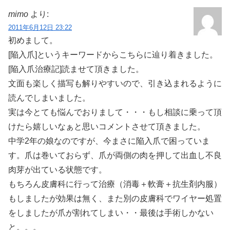
mimo
より:
2011年6月12日 23:22
初めまして。
[陥入爪]というキーワードからこちらに辿り着きました。
[陥入爪治療記]読ませて頂きました。
文面も楽しく描写も解りやすいので、引き込まれるように
読んでしまいました。
実は今とても悩んでおりまして・・・もし相談に乗って頂
けたら嬉しいなぁと思いコメントさせて頂きました。
中学2年の娘なのですが、今まさに陥入爪で困っていま
す。爪は巻いておらず、爪が両側の肉を押して出血し不良
肉芽が出ている状態です。
もちろん皮膚科に行って治療（消毒＋軟膏＋抗生剤内服）
もしましたが効果は無く、また別の皮膚科でワイヤー処置
をしましたが爪が割れてしまい・・最後は手術しかない
と。。。