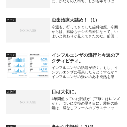
に、かなりの人待ち。しかも年寄りばか
り・・・朝が早いよな。いわゆる成人病
検診は、けっこう科目が多い。イヤなも
のをランク付けしてみよう。1. 胃部レン
トゲン（バリウム...
虫歯治療大詰め！（1）
カラダ
今週も、行ってきました歯科治療。今回
からは、麻酔もナシの治療になって、い
よいよ終わりが見えてきたのだ。前回の
シリーズの記事：虫歯治療継続中！（3）
インフルエンザの流行と今週のア
カラダ
クティビティ。
インフルエンザの話題が続く。もし、イ
ンフルエンザに罹患したらどうするか？
インフルエンザの疑いのある発熱を感じ
たら、まずは内科医に受診。そしてタミ
フル等の抗インフルエンザ薬を処方、
服用の上、熱が下がるまで安静に過ご
目は大切に。
カラダ
す。こんな感じではないだろ...
4年間使っていた眼鏡が（正確にはレンズ
が）、ついに交換の憂き目に。愛用の眼
鏡は、縁なしフレームのプラスティック
レンズというものだが、レンズのコーテ
ィングが剥げて、視界がぼける。しばし
我慢していたが、目の疲労がひどくなっ
てきたので、替えること...
鼻から内視鏡！？(4)
カラダ