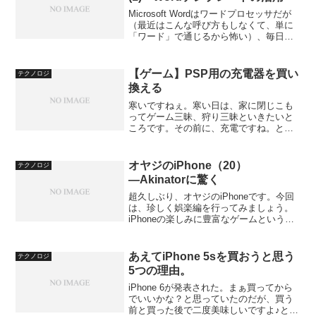
Microsoft Wordはワードプロセッサだが
（最近はこんな呼び方もしなくて、単に
「ワード」で通じるから怖い）、毎日た
くさんの文書を書いていると、便利なの
が「テンプレート」だ。テンプレートと
は文字どおり雛形で、テンプレートを文
【ゲーム】PSP用の充電器を買い
テクノロジ
書の性格に...
換える
寒いですねぇ。寒い日は、家に閉じこも
ってゲーム三昧、狩り三昧といきたいと
ころです。その前に、充電ですね。と思
ったら充電できないじゃないですか。
PSP付属の純正の充電器がおシャカにな
ったようです。
オヤジのiPhone（20）
テクノロジ
―Akinatorに驚く
超久しぶり、オヤジのiPhoneです。今回
は、珍しく娯楽編を行ってみましょう。
iPhoneの楽しみに豊富なゲームというの
があります。ゲームというわけではない
のですが、ちょっとしたお楽しみという
のも多いようです。最近入手したもので
あえてiPhone 5sを買おうと思う
テクノロジ
は、「Aki...
5つの理由。
iPhone 6が発表された。まぁ買ってから
でいいかな？と思っていたのだが、買う
前と買った後で二度美味しいですよ♪とい