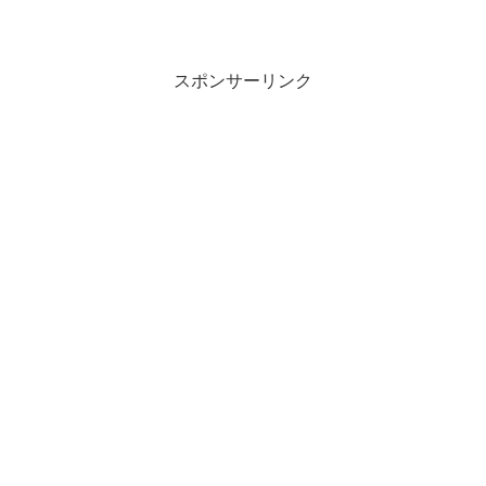
うアドバイスも受けて、あえて書いてみ
ることにしたよ。なので、奇をてらった
テーマ。あえてiPhone 6ではなく
iPhone...
スポンサーリンク