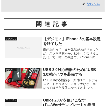
なおさん
関連記事
【デジモノ】iPhone 5の基本設定
テクノロジ
を終了した！
雨が上がって、また気温があがりました
が、スッキリ爽やか、秋らしくなりまし
たね。で、昨日の続きで、iPhone 5の基
本設定の話です。MNPで申し込んだ私
は、auのサイトで電話機切り替えの変更
まで済ませたと、昨日の記事で書きまし
USB 3.0対応機器のためにUSB
テクノロジ
た。今日は、セ...
3.0対応ハブを装備する
USB 3.0対応機器も、外付けハードディ
スク、ドキュメントスキャナなど、今に
なっては当たり前になってきました。当
然、PCの方もUSB 3.0対応ポートを備え
ています（これって青色をしているんで
すよ）。これらを繋げば、USB 3.0の規
Office 2007を使いこなす
テクノロジ
格で...
(1)―Wordテンプレートの活用