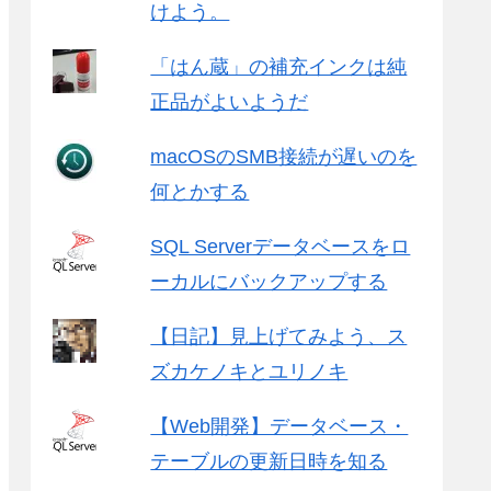
けよう。
「はん蔵」の補充インクは純
正品がよいようだ
macOSのSMB接続が遅いのを
何とかする
SQL Serverデータベースをロ
ーカルにバックアップする
【日記】見上げてみよう、ス
ズカケノキとユリノキ
【Web開発】データベース・
テーブルの更新日時を知る