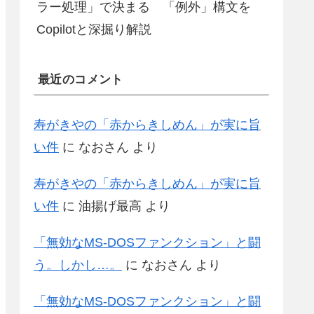
ラー処理」で決まる 「例外」構文を
Copilotと深掘り解説
最近のコメント
寿がきやの「赤からきしめん」が実に旨
い件
に
なおさん
より
寿がきやの「赤からきしめん」が実に旨
い件
に
油揚げ最高
より
「無効なMS-DOSファンクション」と闘
う。しかし…。
に
なおさん
より
「無効なMS-DOSファンクション」と闘