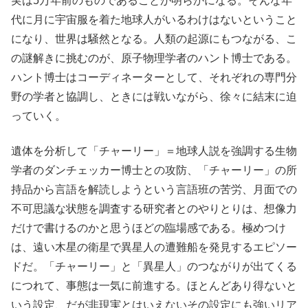
実は5万年前のものであることが明らかになる。そんな年
代に月に宇宙服を着た地球人がいるわけはないということ
になり、世界は騒然となる。人類の起源にもつながる、こ
の謎解きに挑むのが、原子物理学者のハント博士である。
ハント博士はコーディネーターとして、それぞれの専門分
野の学者と協調し、ときには戦いながら、徐々に結末に迫
っていく。
遺体を分析して「チャーリー」＝地球人説を強調する生物
学者のダンチェッカー博士との攻防、「チャーリー」の所
持品から言語を解読しようという言語班の苦労、月面での
不可思議な状態を調査する研究者とのやりとりは、想像力
だけで書けるのかと思うほどの臨場感である。極めつけ
は、遠い木星の衛星で異星人の遭難船を発見するエピソー
ドだ。「チャーリー」と「異星人」のつながりが出てくる
につれて、事態は一気に前進する。ほとんどあり得ないと
いう設定、だが非現実とはいえないその設定にも強いリア