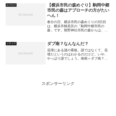
く」の著者。前作も特異な視点で面白か
【横浜市民の森めぐり】駒岡中郷
おでかけ
ったので、今回も期待で...
市民の森はアプローチの方がたい
へん！
春分の日、横浜市民の森めぐりの3日目
は、横浜市鶴見区の「駒岡中郷市民の
森」です。熊野神社市民の森からは、樽
町杉山神社の参道から東方にひたすら歩
き、東京電力の旭変電所の脇を過ぎたあ
たりで、駒岡中郷市民の森へ到達しま
ダブ南？なんなんだ？
メディア
す。2日目の記事はこちらです...
花壇にある謎の看板。謎ではなくて、花
壇だというのはわかるのだけど。いや、
やっぱり謎でしょう。南南＝ダブ南？な
んなんでしょう？
スポンサーリンク