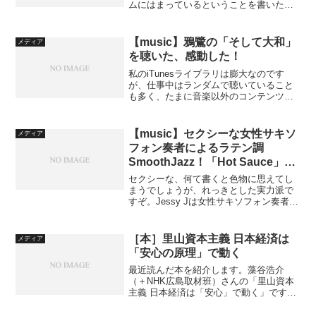
ムにはまっているということを書いた。
レトロゲームにはまるここのゲームが、
PSP（PlayStation Portable）用にリリー
スされたというのだ。これももは...
【music】鴉鷺の「そして大和」
メディア
を聴いた、感動した！
私のiTunesライブラリは膨大なのです
が、仕事中はランダムで聴いていること
も多く、たまに音楽以外のコンテンツに
出くわします。そのひとつが、古いラジ
オ番組の録音など。ある日、瀬戸龍介さ
んの「快刀乱麻 龍介のひとりごと」の第
【music】セクシーな女性サキソ
メディア
2回目の放送に出く...
フォン奏者によるラテン調
SmoothJazz！「Hot Sauce」—
Jessy J
セクシーな、何て書くと色物に思えてし
まうでしょうが、れっきとした実力派で
すぞ。Jessy Jは女性サキソフォン奏者で
す。え？女性ですか？個人的な思い込み
かも知れませんが、女性のサキソフォン
奏者って珍しいのでは？やっぱり、肺活
［本］里山資本主義 日本経済は
メディア
量とかの違いとか...
「安心の原理」で動く
最近読んだ本を紹介します。藻谷浩介
（＋NHK広島取材班）さんの「里山資本
主義 日本経済は「安心」で動く」です。
藻谷浩介さんといえば、ベストセラー
「デフレの正体 経済は「人口の波」で動