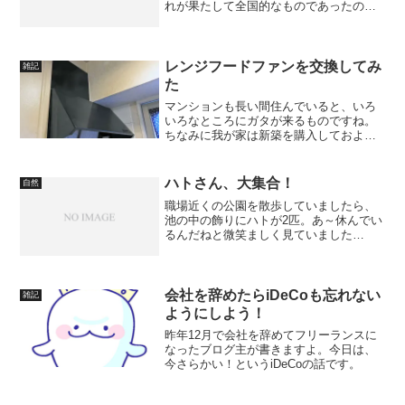
れが果たして全国的なものであったのか
はわからないが、少なくとも関東一円で
はひっきりなしに流れるこのCMにうんざ
りというか、逆に怖いものを感じた人も
多いのではないだろう...
レンジフードファンを交換してみ
雑記
た
マンションも長い間住んでいると、いろ
いろなところにガタが来るものですね。
ちなみに我が家は新築を購入しておよそ
18年。毎年のように、どこかで修理や交
換が必要になっています。そして、急に
寒くなったある朝、レンジフードファン
ハトさん、大集合！
自然
（ガスレンジの上にある...
職場近くの公園を散歩していましたら、
池の中の飾りにハトが2匹。あ～休んでい
るんだねと微笑ましく見ていました
ら…。どんどん増えて、瞬く間に満員
に！
会社を辞めたらiDeCoも忘れない
雑記
ようにしよう！
昨年12月で会社を辞めてフリーランスに
なったブログ主が書きますよ。今日は、
今さらかい！というiDeCoの話です。