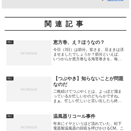
関連記事
恵方巻、え？ほうなの？
雑記
今日（3日）は節分。皆さま、豆まきは済
ませましたでしょうか？節分といえば、
いつからか恵方巻なる海苔巻きを、毎年
変わる恵方の方角に向かって、口をきか
ずに一気食いするという行事が一般的に
なりました。
【つぶやき】知らないことが問題
雑記
なのだ
二晩続けてつぶやくとは、よっぽど溜ま
っているか忙しいかのどちらかですね。
まぁ、忙しい忙しいと言い出したら終わ
りと言いますけどね。それにしても、こ
の体たらくは何でしょうか。呆れてもの
も言えません。相手が想像を絶するもの
温風器リコール事件
雑記
だったとき、普通の対応が...
年末にイヤというほど流れていた、松下
電器製温風器の回収を呼びかけるCM。こ