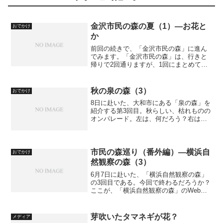
金沢市民の森の夏（1）―お花と
おでかけ
か
前回の続きで、「金沢市民の森」に進ん
でみます。「金沢市民の森」は、行きと
帰りで2回通りますが、1回にまとめてし
まいます。ただ、行きと帰りではルート
が違います。今回は、お花のみ紹介しま
しょう。このシリーズの記事：金沢自然
秋の泉の森（3）
おでかけ
公園の夏―お花と昆虫金...
8日に赴いた、大和市にある「泉の森」を
紹介する第3回目。秋らしい、枯れものの
オンパレード。左は、何だろう？右は、
ワタ。
市民の森巡り（番外編）―横浜自
おでかけ
然観察の森（3）
6月7日に赴いた、「横浜自然観察の森」
の3回目である。今回で終わるだろうか？
ここが、「横浜自然観察の森」のWebサ
イトである。「施設案内」をクリックす
ると、全体の地形がよくわかる（ただし
すごく大きな画像なので注意）。横浜自
芽吹いたタマネギが花？
メディア
然観察の森撮影：...