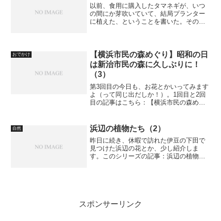
以前、食用に購入したタマネギが、いつ
の間にか芽吹いていて、結局プランター
に植えた、ということを書いた。そのタ
マネギ、そのままダメになるのかと思っ
たら、しっかりと花の準備をしているよ
うだ。
【横浜市民の森めぐり】昭和の日
おでかけ
は新治市民の森に久しぶりに！
（3）
第3回目の今日も、お花とかいってみます
よ（って同じ出だしか！）。1回目と2回
目の記事はこちら：【横浜市民の森めぐ
り】昭和の日は新治市民の森に久しぶり
に！（1）【横浜市民の森めぐり】昭和の
日は新治市民の森に久しぶりに！（2）田
浜辺の植物たち（2）
自然
んぼと、オープン...
昨日に続き、休暇で訪れた伊豆の下田で
見つけた浜辺の花とか、少し紹介しま
す。このシリーズの記事：浜辺の植物た
ち（1）多々戸浜。撮影は、すべてパナソ
ニックDMC-TZ10で行いました。
スポンサーリンク