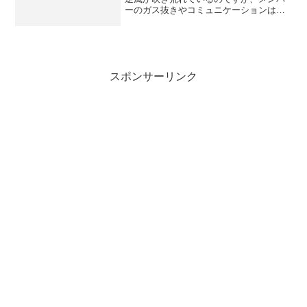
ーのガス抜きやコミュニケーションは必
要でしょう。でも経費削減ということも
あって、予算削減での開催となりまし
た。お店は六本木のBELG AUBE（ベ
ル・オーブ）。ベルギー...
スポンサーリンク