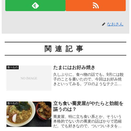
なおさん
関連記事
たまにはお好み焼き
食べもの
久しぶりに、食べ物の話でも。9月には餃
子のことを書いたので、今回はお好み焼
きといってみる。プロのようなテクニッ
クはいらない、お手軽お好み焼きであ
る。お好み焼きには、大阪風、広島風と
あり、材料も製法も異なるのだが、ここ
で書くのは何風になるのか...
立ち食い蕎麦屋がやたらと効能を
食べもの
謳うのは？
蕎麦屋、特に立ち食い系とか、そういう
本格的でない方の蕎麦の話ばかりで恐縮
だ。でも好きなので、ついついネタを続
けてしまうのだ。今日は、蕎麦を食べて