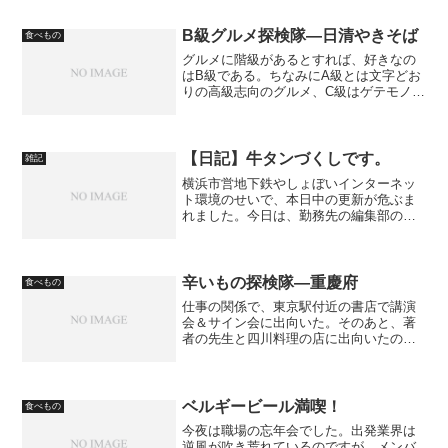
いて、眼の眼の貼り紙に目をやって思っ
たことなのだが…。Fそばといい、K諸そ
B級グルメ探検隊―日清やきそば
食べもの
ばといい、なぜに、蕎麦...
グルメに階級があるとすれば、好きなの
はB級である。ちなみにA級とは文字どお
りの高級志向のグルメ、C級はゲテモノ、
そしてB級はごくありふれたものにこだわ
りを持つ、というものである。B級グルメ
探検隊としては、まずは即席の焼きそば
を追求したい。即...
【日記】牛タンづくしです。
雑記
横浜市営地下鉄やしょぼいインターネッ
ト環境のせいで、本日中の更新が危ぶま
れました。今日は、勤務先の編集部の忘
年会です。タイトルのとおり牛タンづく
しですが、飽きますね。何事も過ぎたる
は及ばざるがごとしです。
辛いもの探検隊―重慶府
食べもの
仕事の関係で、東京駅付近の書店で講演
会＆サイン会に出向いた。そのあと、著
者の先生と四川料理の店に出向いたのだ
が…。
ベルギービール満喫！
食べもの
今夜は職場の忘年会でした。出発業界は
逆風が吹き荒れているのですが、メンバ