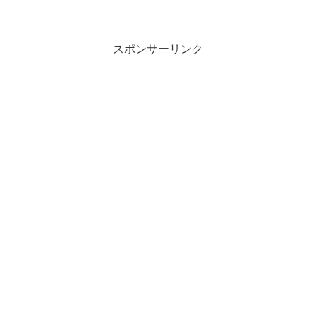
っていた、一週間から10日のうちの最短
で届いたわけだ。 タムロンA20E
スポンサーリンク