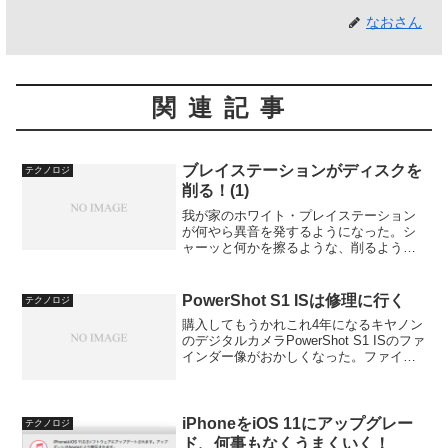
なおさん
関連記事
ブレイステーションがディスクを
テクノロジ
削る！(1)
我が家のホワイト・プレイステーション
が何やら異音を発するようになった。シ
ャーッと何かを擦るような、削るような
音がする。「何だろう、この音…？」と
にかく、プレイを止めさせなくてはなら
ない。「このままでは危険だ！」そう直
PowerShot S1 ISは修理に行く
テクノロジ
感した私は、即座に「FF...
購入してもうかれこれ4年になるキヤノン
のデジタルカメラPowerShot S1 ISのファ
インダー像がおかしくなった。ファイン
ダー（というか液晶モニタ）に写る画像
がなんか変である。縦に流れて、しかも
色彩感がない。だが撮影情報はきちんと
写るの...
iPhoneをiOS 11にアップグレー
テクノロジ
ド、何事もなくうまくいく！