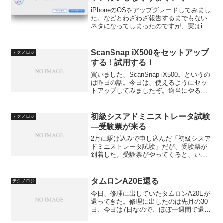
iPhoneのOSをアップグレードしてみまし
た。などとわざわざ報告するまでもない
ネタになってしまったのですが、実はiOS
11へのアップグレードが何事もなく終わ
ったので、少々意外だったのです。と言
うのも、iOS 10を使用中、マイナーバー
ScanSnap iX500をセットアップ
テクノロジ
ジ...
する！試用する！
買いました、ScanSnap iX500。というの
は昨日の話。今日は、使えるようにセッ
トアップしてみましたぞ。適当にやると
痛い目に遭うので、必ず同梱の「スター
トアップガイド」を参照しながら作業を
進めましょう（自戒）。高密度ポリエチ
初級シスアドミニストレータ試験
テクノロジ
レン（HD...
―受験票が来る
2月に駆け込みで申し込んだ「初級シスア
ドミニストレータ試験」だが、受験票が
到着した。受験票がやってくると、いよ
いよ試験なのだなぁ、と差し迫ったもの
を感じる。だが、その準備はという
と…。にゃはは「ほとんど何もやってい
タムロンA20E還る
テクノロジ
ない」のであった。問題集を...
今日、修理に出していたタムロンA20Eが
還ってきた。修理に出したのは先月の30
日、今日は7日なので、ほぼ一週間で還っ
てきたことになる。受け付けの女性が言