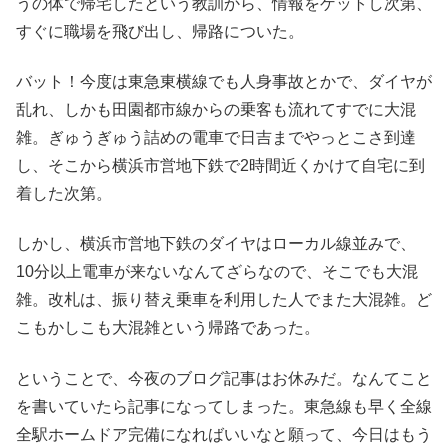
うの体で帰宅したという教訓から、情報をゲットし次第、
すぐに職場を飛び出し、帰路についた。
バット！今度は東急東横線でも人身事故とかで、ダイヤが
乱れ、しかも田園都市線からの乗客も流れてすでに大混
雑。ぎゅうぎゅう詰めの電車で日吉までやっとこさ到達
し、そこから横浜市営地下鉄で2時間近くかけて自宅に到
着した次第。
しかし、横浜市営地下鉄のダイヤはローカル線並みで、
10分以上電車が来ないなんてざらなので、そこでも大混
雑。改札は、振り替え乗車を利用した人でまた大混雑。ど
こもかしこも大混雑という帰路であった。
ということで、今夜のブログ記事はお休みだ。なんてこと
を書いていたら記事になってしまった。東急線も早く全線
全駅ホームドア完備になればいいなと願って、今日はもう