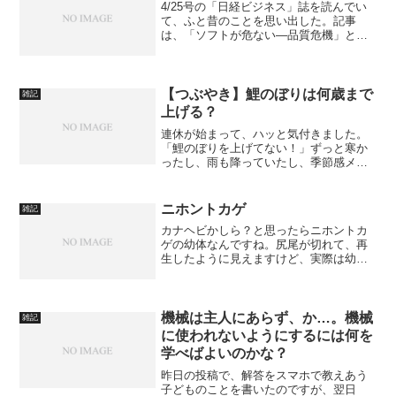
4/25号の「日経ビジネス」誌を読んでい
て、ふと昔のことを思い出した。記事
は、「ソフトが危ない―品質危機」とい
ったものだが、要するに世の中を支配す
るにも至ったコンピュータソフトウェア
と、その大規模化・複雑化による諸問題
といった話だ。かねてか...
【つぶやき】鯉のぼりは何歳まで
雑記
上げる？
連休が始まって、ハッと気付きました。
「鯉のぼりを上げてない！」ずっと寒か
ったし、雨も降っていたし、季節感メチ
ャクチャだったのですが、すっきりとし
た陽気の今日、鯉のぼりをセッティング
しました。ところで、鯉のぼりは何歳ま
ニホントカゲ
雑記
で上げるものなのでしょう...
カナヘビかしら？と思ったらニホントカ
ゲの幼体なんですね。尻尾が切れて、再
生したように見えますけど、実際は幼体
独特の尾の色なんだそうです。
機械は主人にあらず、か…。機械
雑記
に使われないようにするには何を
学べばよいのかな？
昨日の投稿で、解答をスマホで教えあう
子どものことを書いたのですが、翌日