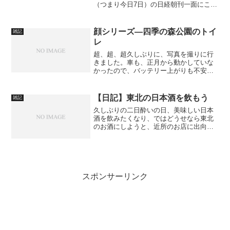
（つまり今日7日）の日経朝刊一面にこん
な記事が載っていました。有料会員でな
いと全部は見れないのですが…。ＩＴ
「白熱教室」 機械は主人にあら
顔シリーズ―四季の森公園のトイ
雑記
ず ：日本経済新聞本紙をとって...
レ
超、超、超久しぶりに、写真を撮りに行
きました。車も、正月から動かしていな
かったので、バッテリー上がりも不安で
した。ということで、「神奈川県立四季
の森公園」にいってきました。でもたく
さん写真を撮ったので、まとめ切れてい
【日記】東北の日本酒を飲もう
雑記
ません。今日は、顔シリー...
久しぶりの二日酔いの日、美味しい日本
酒を飲みたくなり、ではどうせなら東北
のお酒にしようと、近所のお店に出向い
たのでした。
スポンサーリンク