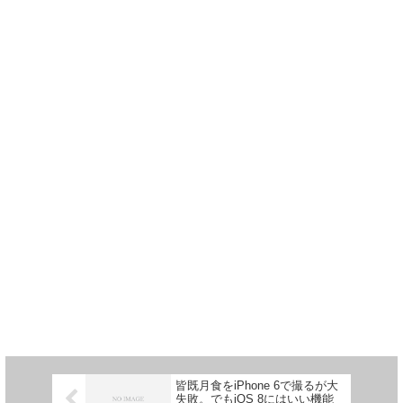
皆既月食をiPhone 6で撮るが大
失敗。でもiOS 8にはいい機能