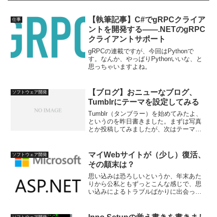
【執筆記事】C#でgRPCクライア
仕事
ントを開発する――.NETのgRPC
クライアントサポート
gRPCの連載ですが、今回はPythonで
す。なんか、やっぱりPythonいいな、と
思っちゃいますよね。
【ブログ】おニューなブログ、
ソフトウェア開発
Tumblrにテーマを設定してみる
Tumblr（タンブラー）を始めてみたよ、
というのを昨日書きました。まずは写真
とか投稿してみましたが、次はテーマだ
よ、と書かれていました。さっそくやっ
てみましょう。1回目の記事：【ブログ】
おニューなブログ、Tumblrを試してみる
マイWebサイトが（少し）復活、
ソフトウェア開発
テーマを選...
その顛末は？
思い込みは恐ろしいというか、年末あた
りから公私ともずっとこんな感じで、思
い込みによるトラブルばかりに出会って
いる。今回は自戒を込めて、マイWebサ
イトがいつの間にか動かなくなっていた
→なんとか動くようになってきた、とい