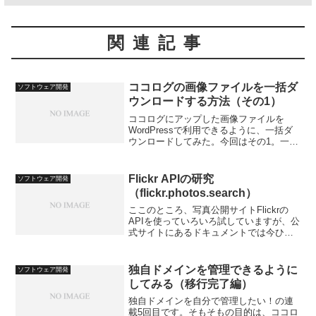
関連記事
ココログの画像ファイルを一括ダ
ソフトウェア開発
ウンロードする方法（その1）
ココログにアップした画像ファイルを
WordPressで利用できるように、一括ダ
ウンロードしてみた。今回はその1。一括
ダウンロードするにはいくつかの方法が
あるが、ブログ主が採用したのは、画像
ファイルURLの一覧を作り、それを使っ
Flickr APIの研究
ソフトウェア開発
て自動ダウンロ...
（flickr.photos.search）
ここのところ、写真公開サイトFlickrの
APIを使っていろいろ試していますが、公
式サイトにあるドキュメントでは今ひと
つはっきりしないことも多いので、実地
でやってみた結果を備忘録的に残してみ
ることにしました。今回は、写真の検索
独自ドメインを管理できるように
ソフトウェア開発
を行うflic...
してみる（移行完了編）
独自ドメインを自分で管理したい！の連
載5回目です。そもそもの目的は、ココロ