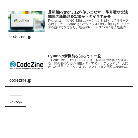
最新版Python3.12を使いこなす！ 型引数や文法
関連の新機能を3.10からの変遷で紹介
Pythonは、この10月2日にバージョン3.12としてリリース
されました。Pythonはバージョン3.9から1年おきのリリー
スを続けてきており、最新のPython 3.12も4月に最後のア
ルファ版がリリースされて新機能の内容がほぼフィック...
codezine.jp
Pythonの新機能を知ろう！一覧
「CodeZine（コードジン）」は、株式会社翔泳社が運営す
る、開発者のための情報メディアです。テクノロジー入門
からAI活用、キャリアまで、ソフトウェア開発にかかわる
すべての人の学びと成長を支える最新情報と実践知をお届
けします。
codezine.jp
いいね: