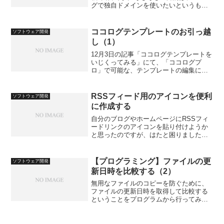
グで独自ドメインを使いたいというも
の。このこと自体は、独自ドメインを取
得してココログで設定すればいいだけの
話なのですが、すでに独自ドメイン
ココログテンプレートのお引っ越
ソフトウェア開発
naosan.jpを持ってい...
し（1）
12月3日の記事「ココログテンプレートを
いじくってみる」にて、「ココログプ
ロ」で可能な、テンプレートの編集につ
いて書いてみました。ブログの方も、少
しずつ外観が変わっているのに気付かれ
ている人もいるかも知れませんが（時間
RSSフィード用のアイコンを便利
ソフトウェア開発
が経ってこの記事を読む...
に作成する
自分のブログやホームページにRSSフィ
ードリンクのアイコンを貼り付けようか
と思ったのですが、はたと困りました。
自分で作る技量はないので、既製の無料
で使えるものを探していたのですが、数
が多すぎてどれを使ったらいいか迷うく
【プログラミング】ファイルの更
ソフトウェア開発
らいです。と思っていま...
新日時を比較する（2）
無用なファイルのコピーを防ぐために、
ファイルの更新日時を取得して比較する
ということをプログラムから行ってみ
る、2回目です。【プログラミング】ファ
イルの更新日時を比較する（1）なぜ、同
じはずのファイルのコピーが行われてし