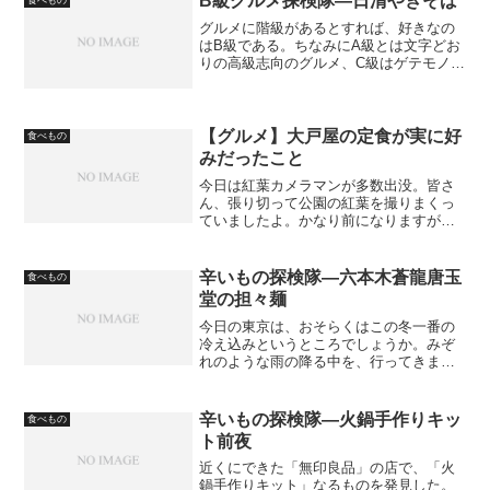
B級グルメ探検隊―日清やきそば
食べもの
グルメに階級があるとすれば、好きなの
はB級である。ちなみにA級とは文字どお
りの高級志向のグルメ、C級はゲテモノ、
そしてB級はごくありふれたものにこだわ
りを持つ、というものである。B級グルメ
探検隊としては、まずは即席の焼きそば
を追求したい。即...
【グルメ】大戸屋の定食が実に好
食べもの
みだったこと
今日は紅葉カメラマンが多数出没。皆さ
ん、張り切って公園の紅葉を撮りまくっ
ていましたよ。かなり前になりますが、
都下でひとり暮らしをしている子どもの
ところに行ったときに、昼食でも一緒に
食べようということになりました。何が
辛いもの探検隊―六本木蒼龍唐玉
食べもの
いいかな？やっぱり和食だ...
堂の担々麺
今日の東京は、おそらくはこの冬一番の
冷え込みというところでしょうか。みぞ
れのような雨の降る中を、行ってきまし
た辛いもの探検隊。いつものN氏と訪れた
のは、六本木にある「蒼龍唐玉堂」（そ
うりゅうりゅうこくどう）といういかめ
辛いもの探検隊―火鍋手作りキッ
食べもの
しい名前のラーメン店で...
ト前夜
近くにできた「無印良品」の店で、「火
鍋手作りキット」なるものを発見した。