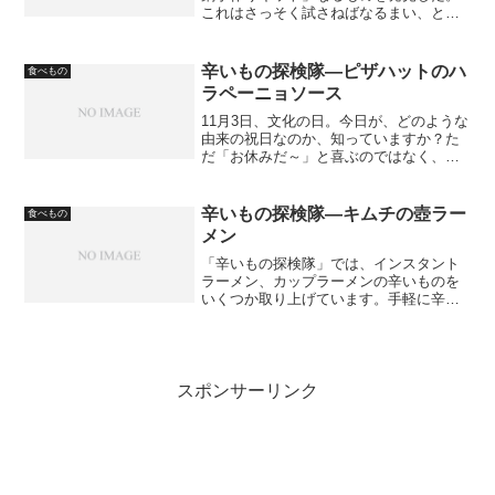
これはさっそく試さねばなるまい、とい
うことで入手した。
辛いもの探検隊―ピザハットのハ
食べもの
ラペーニョソース
11月3日、文化の日。今日が、どのような
由来の祝日なのか、知っていますか？た
だ「お休みだ～」と喜ぶのではなく、祝
日の意義を思い出してみましょう。とは
別に、今日は久々の好天。文化の日は、
晴れるに決まっているのです。というこ
辛いもの探検隊―キムチの壺ラー
食べもの
とで出掛けてきました...
メン
「辛いもの探検隊」では、インスタント
ラーメン、カップラーメンの辛いものを
いくつか取り上げています。手軽に辛い
ものが楽しめるラーメン系は重宝するの
です。ということで、ちょっと前の休日
になりますが、お昼に「キムチの壺ラー
メン」を試しました。 こ...
スポンサーリンク