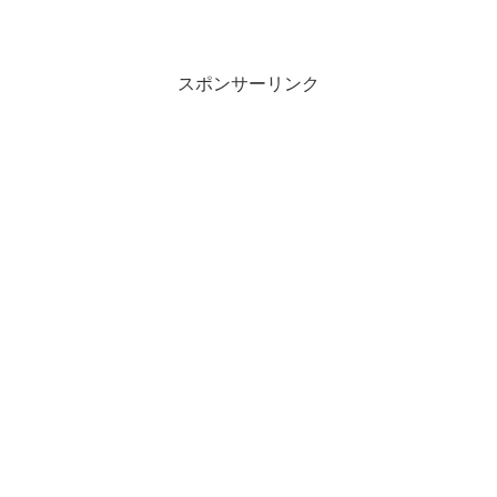
Desktop、Windows 7絡みでいろいろやっ
ていますが、不思議なことに出会いまし
た。MacではファイルをF...
スポンサーリンク