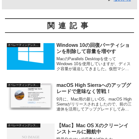
関連記事
Windows 10の回復パーティショ
オペレーティングシステム
ンを削除して容量を増やす
MacのParallels Desktopを使って
Windows 10を使用していますが、ディス
ク容量が逼迫してきました。仮想マシン
のいいところは、ホスト側のディスクに
余裕がある限り、仮想マシンのディスク
容量を増やせることです。さっそくや
macOS High Sierraへのアップグ
オペレーティングシステム
っ...
レードで意味なく苦戦！
9月に、Mac用の新しいOS、macOS High
Sierraがリリースされましたので、前の三
連休を活用してアップグレードしてみま
した。過去のバージョンでもそうでした
が、単にアップグレードするだけでな
く、一度クリーンインストールしてから
【Mac】Mac OS Xのクリーンイ
オペレーティングシステム
バ...
ンストールに難航中