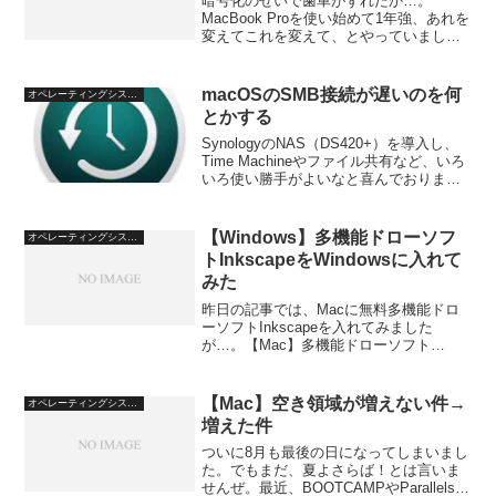
暗号化のせいで歯車がずれたか…。
MacBook Proを使い始めて1年強、あれを
変えてこれを変えて、とやっていました
ら、ずいぶんと動きがもっさりという
か、おかしいな？という感じになってき
ました。で、思い切ってMac OS Xをクリ
macOSのSMB接続が遅いのを何
オペレーティングシステム
ーンインス...
とかする
SynologyのNAS（DS420+）を導入し、
Time Machineやファイル共有など、いろ
いろ使い勝手がよいなと喜んでおりま
す。しかし、いざmacOSから接続して、
ファイルの一覧を見たりバックアップし
たりすると、なんだか遅いのです。...
【Windows】多機能ドローソフ
オペレーティングシステム
トInkscapeをWindowsに入れて
みた
昨日の記事では、Macに無料多機能ドロ
ーソフトInkscapeを入れてみました
が…。【Mac】多機能ドローソフト
InkscapeをMacに入れてみた やっぱりど
うも動きがもっさりしているので、
Windows版はどうなのかしらと、試しに
【Mac】空き領域が増えない件→
オペレーティングシステム
入れて...
増えた件
ついに8月も最後の日になってしまいまし
た。でもまだ、夏よさらば！とは言いま
せんぜ。最近、BOOTCAMPやParallels