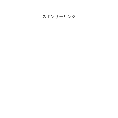
ういう機能があればよいのですが、残念
ながら備わっていませんので、アプリを
使う...
スポンサーリンク