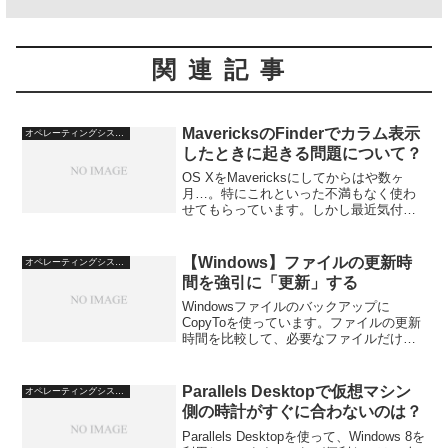
関連記事
MavericksのFinderでカラム表示
オペレーティングシステム
したときに起きる問題について？
OS XをMavericksにしてからはや数ヶ
月…。特にこれといった不満もなく使わ
せてもらっています。しかし最近気付い
たのは、Photoshop Elementsなどで画像
を編集後に保存しようとすると、ファイ
ルが使用中だから保存できないよ、...
【Windows】ファイルの更新時
オペレーティングシステム
間を強引に「更新」する
Windowsファイルのバックアップに
CopyToを使っています。ファイルの更新
時間を比較して、必要なファイルだけコ
ピーしてくれるのですが、これがちょっ
と困ったことになっていたのです。
Parallels Desktopで仮想マシン
オペレーティングシステム
側の時計がすぐに合わないのは？
Parallels Desktopを使って、Windows 8を