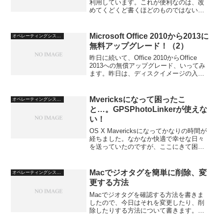
利用しています。これが便利なのは、改
めてくどくど書くほどのものではないの
ですが、Macを長い間スタンバイ状態に
しておいたあとでは、仮想マシン側の時
計がスタンバイになったときの日...
Microsoft Office 2010から2013に
オペレーティングシステム
無料アップグレード！（2）
昨日に続いて、Office 2010からOffice
2013への無償アップグレード、いってみ
ます。昨日は、ディスクイメージの入手
までやりました。今日は、いよいよイン
ストールです。昨日の記事：Microsoft
Office 2010から2...
Mvericksになって困ったこ
オペレーティングシステム
と…。GPSPhotoLinkerが使えな
い！
OS X Mavericksになってかなりの時間が
経ちました。なかなか快適で幸せな日々
を送っていたのですが、ここにきて困っ
たことが置きました。それは、写真から
GPS情報（ジオタグ）を削除するための
ユーティリティ、GPSPhotoLinker...
Macでジオタグを簡単に削除、変
オペレーティングシステム
更する方法
Macでジオタグを確認する方法を書きま
したので、今日はそれを変更したり、削
除したりする方法について書きます。
MacそのものかPhotoshop Elementsにそ