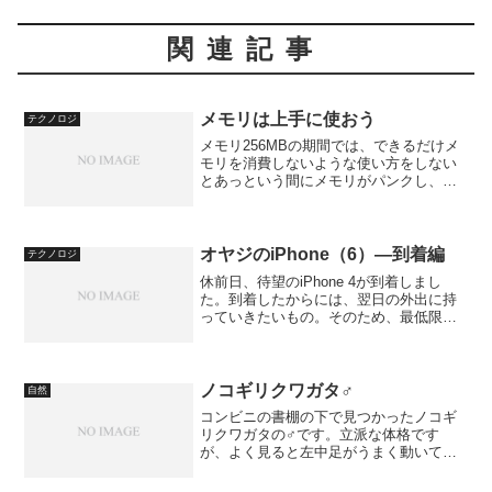
関連記事
メモリは上手に使おう
テクノロジ
メモリ256MBの期間では、できるだけメ
モリを消費しないような使い方をしない
とあっという間にメモリがパンクし、結
果としてページスワップが多発しとても
快適とは言えない状況になる。これは、
普段のバブリーなメモリ消費を見直すよ
い機会である。Win...
オヤジのiPhone（6）―到着編
テクノロジ
休前日、待望のiPhone 4が到着しまし
た。到着したからには、翌日の外出に持
っていきたいもの。そのため、最低限の
セットアップをその日のうちに済ませて
しまおうと考えたのでした。
ノコギリクワガタ♂
自然
コンビニの書棚の下で見つかったノコギ
リクワガタの♂です。立派な体格です
が、よく見ると左中足がうまく動いてい
ないようです。写真で見ても、折れたよ
うになってしまっています。コンビニの