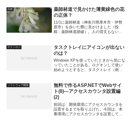
明かりに寄せられてはいってきたはいい
が、出るに出られず、苦難の...
薬師林道で見かけた薄黄緑色の花
自然
の正体？
11/1に薬師林道（神奈川県厚木市・伊勢
原市）を歩いた際に見かけました（投
稿：薬師林道踏破）。人の背丈もないほ
どの低木に、薄黄緑色の花をたくさん付
けているこの木、何なんでしょう？
タスクトレイにアイコンが出ない
テクノロジ
のは？
Windows XPを使っていたときから気にな
っていたことがある。ログオンして使い
始めようとすると、タスクトレイ（画面
右下の小さなアイコンが集まっている部
分）に出ているアイコンの数が少なかっ
たり、欠けていたりするのだ。たいてい
無料で作るASP.NETでWebサイ
ソフトウェア開発
は出ていないだ...
ト(8)―アクセスカウンタ設置編
(2)
前回は、開発環境にアクセスカウンタを
設置するまでを取り上げた。今回は、本
番環境にアクセスカウンタを設置してみ
ることにする。本番環境への設置につい
ては、本番環境でデータベースの設定、
本番環境に向けた